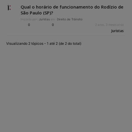
Qual o horário de funcionamento do Rodízio de
São Paulo (SP)?
Iniciado por:
Juristas
em:
Direito de Trânsito
0
0
2 anos, 3 meses atrás
Juristas
Visualizando 2 tópicos - 1 até 2 (de 2 do total)