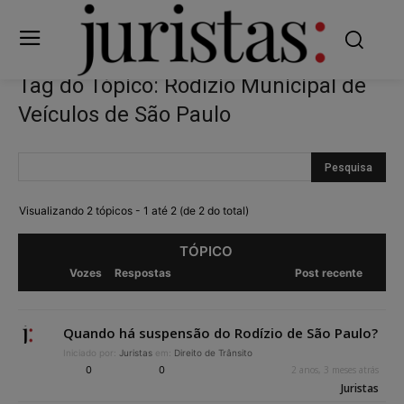
Tag do Tópico: Rodízio Municipal de
Veículos de São Paulo
Visualizando 2 tópicos - 1 até 2 (de 2 do total)
TÓPICO
Vozes
Respostas
Post recente
Quando há suspensão do Rodízio de São Paulo?
Iniciado por:
Juristas
em:
Direito de Trânsito
0
0
2 anos, 3 meses atrás
Juristas