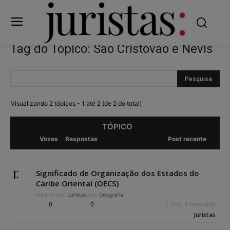
Tag do Tópico: São Cristóvão e Nevis
Visualizando 2 tópicos - 1 até 2 (de 2 do total)
TÓPICO
Vozes
Respostas
Post recente
Significado de Organização dos Estados do
Caribe Oriental (OECS)
Iniciado por:
Juristas
em:
Geografia
0
0
2 anos, 4 meses atrás
Juristas