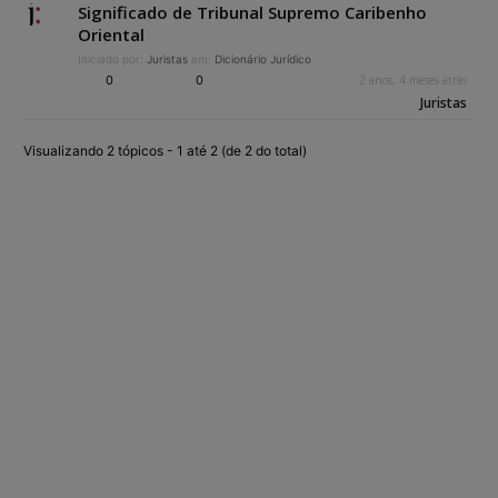
Significado de Tribunal Supremo Caribenho
Oriental
Iniciado por:
Juristas
em:
Dicionário Jurídico
0
0
2 anos, 4 meses atrás
Juristas
Visualizando 2 tópicos - 1 até 2 (de 2 do total)