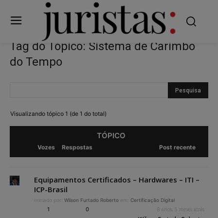
Tag do Tópico: Sistema de Carimbo
do Tempo
Visualizando tópico 1 (de 1 do total)
TÓPICO
Vozes
Respostas
Post recente
Equipamentos Certificados – Hardwares – ITI –
ICP-Brasil
Iniciado por:
Wilson Furtado Roberto
em:
Certificação Digital
1
0
8 anos, 5 meses atrás