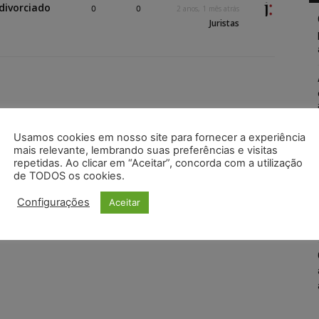
divorciado
0
0
2 anos, 1 mês atrás
Juristas
Usamos cookies em nosso site para fornecer a experiência
mais relevante, lembrando suas preferências e visitas
repetidas. Ao clicar em “Aceitar”, concorda com a utilização
de TODOS os cookies.
Configurações
Aceitar