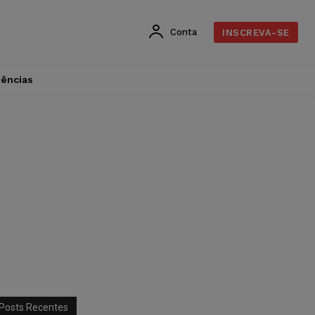
Conta
INSCREVA-SE
dências
Posts Recentes