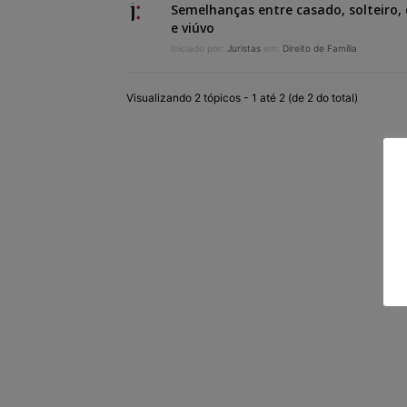
Semelhanças entre casado, solteiro, 
e viúvo
Iniciado por:
Juristas
em:
Direito de Família
Visualizando 2 tópicos - 1 até 2 (de 2 do total)