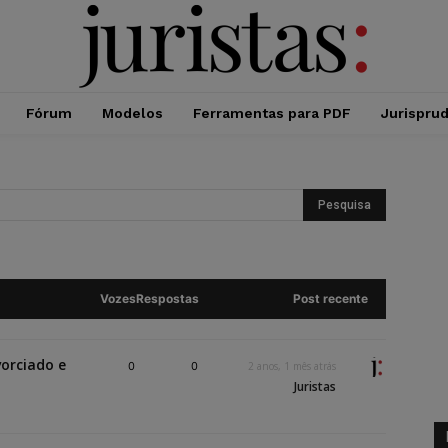
Fórum
Modelos
Ferramentas para PDF
Jurispru
Vozes
Respostas
Post recente
vorciado e
0
0
2 anos, 1 mês atrás
Juristas