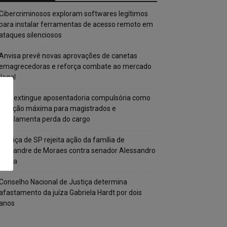
Cibercriminosos exploram softwares legítimos
para instalar ferramentas de acesso remoto em
ataques silenciosos
Anvisa prevê novas aprovações de canetas
emagrecedoras e reforça combate ao mercado
ilegal
CNJ extingue aposentadoria compulsória como
punição máxima para magistrados e
regulamenta perda do cargo
Justiça de SP rejeita ação da família de
Alexandre de Moraes contra senador Alessandro
Vieira
Conselho Nacional de Justiça determina
afastamento da juíza Gabriela Hardt por dois
anos