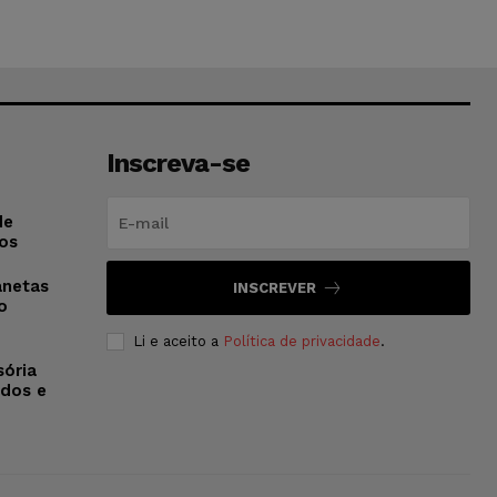
Inscreva-se
de
os
anetas
INSCREVER
o
Li e aceito a
Política de privacidade
.
sória
dos e