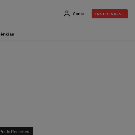
Conta
INSCREVA-SE
dências
Posts Recentes