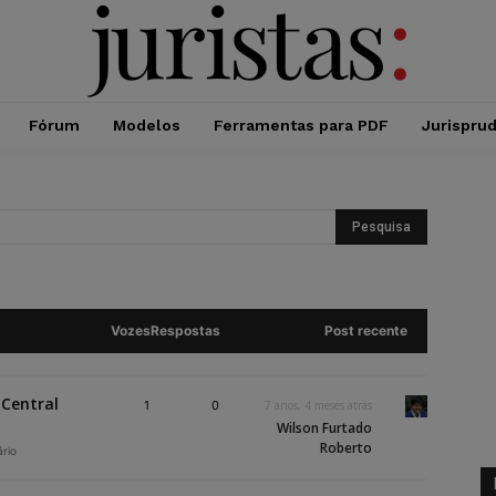
Fórum
Modelos
Ferramentas para PDF
Jurispru
Vozes
Respostas
Post recente
 Central
1
0
7 anos, 4 meses atrás
Wilson Furtado
Roberto
ário