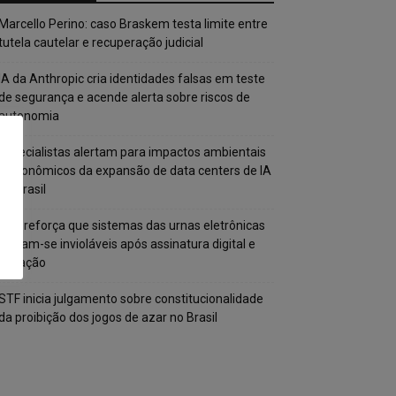
Marcello Perino: caso Braskem testa limite entre
tutela cautelar e recuperação judicial
IA da Anthropic cria identidades falsas em teste
de segurança e acende alerta sobre riscos de
autonomia
Especialistas alertam para impactos ambientais
e econômicos da expansão de data centers de IA
no Brasil
TSE reforça que sistemas das urnas eletrônicas
tornam-se invioláveis após assinatura digital e
lacração
STF inicia julgamento sobre constitucionalidade
da proibição dos jogos de azar no Brasil