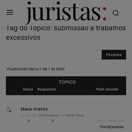
Tag do Tópico: submissão a trabalhos
excessivos
Visualizando tópico 1 (de 1 do total)
TÓPICO
Vozes
Respostas
Post recente
Maus-tratos
Iniciado por:
Portal Juristas
em:
Direito Penal
0
0
3 anos, 7 meses atrás
Portal Juristas