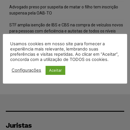
Advogado preso por suspeita de matar o filho tem inscrição
suspensa pela OAB-TO
STF amplia isenção de IBS e CBS na compra de veículos novos
para pessoas com deficiência e autistas de todos os níveis
Justiça do Trabalho mantém justa causa de empregado que
Usamos cookies em nosso site para fornecer a
experiência mais relevante, lembrando suas
vendia canetas emagrecedoras no local de trabalho
preferências e visitas repetidas. Ao clicar em “Aceitar”,
concorda com a utilização de TODOS os cookies.
Justiça de SP decreta prisão de suspeito investigado na morte
de advogado
Configurações
Aceitar
Juristas