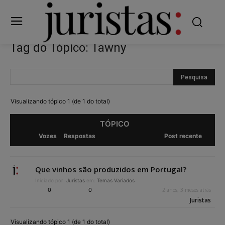
Tag do Tópico: Tawny
Visualizando tópico 1 (de 1 do total)
TÓPICO
Vozes
Respostas
Post recente
Que vinhos são produzidos em Portugal?
Iniciado por:
Juristas
em:
Temas Variados
0
0
2 anos, 3 meses atrás
Juristas
Visualizando tópico 1 (de 1 do total)