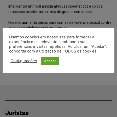
Inteligência artificial amplia ataques cibernéticos e coloca
empresas brasileiras na mira de grupos criminosos
Nova lei aumenta penas para crimes de violência sexual contra
crianças e adolescentes na internet
Usamos cookies em nosso site para fornecer a
Alemanha planeja reformar “minijobs” e ampliar contribuição
experiência mais relevante, lembrando suas
previdenciária
preferências e visitas repetidas. Ao clicar em “Aceitar”,
concorda com a utilização de TODOS os cookies.
Ex-marido de Maria da Penha é preso novamente por
descumprir medida protetiva
Configurações
Aceitar
Juristas