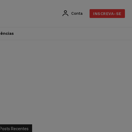
Conta
INSCREVA-SE
dências
Posts Recentes