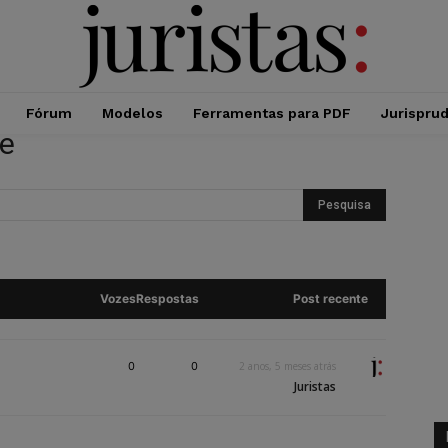
Fórum
Modelos
Ferramentas para PDF
Jurispru
re
Vozes
Respostas
Post recente
0
0
2 anos, 5 meses atrás
Juristas