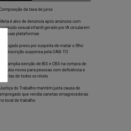
Composição da taxa de juros
Meta é alvo de denúncia após anúncios com
conteúdo sexual infantil gerado por IA circularem
em suas plataformas
Advogado preso por suspeita de matar o filho
tem inscrição suspensa pela OAB-TO
STF amplia isenção de IBS e CBS na compra de
veículos novos para pessoas com deficiência e
autistas de todos os níveis
Justiça do Trabalho mantém justa causa de
empregado que vendia canetas emagrecedoras
no local de trabalho