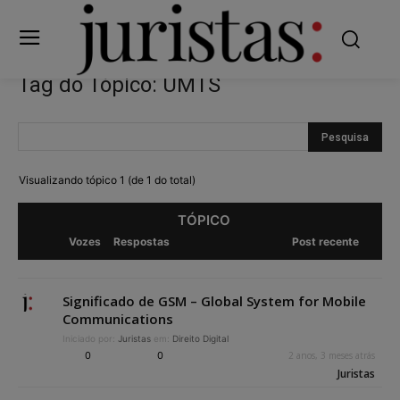
Tag do Tópico: UMTS
Visualizando tópico 1 (de 1 do total)
TÓPICO
Vozes
Respostas
Post recente
Significado de GSM – Global System for Mobile
Communications
Iniciado por:
Juristas
em:
Direito Digital
0
0
2 anos, 3 meses atrás
Juristas