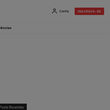
Conta
INSCREVA-SE
dências
Posts Recentes