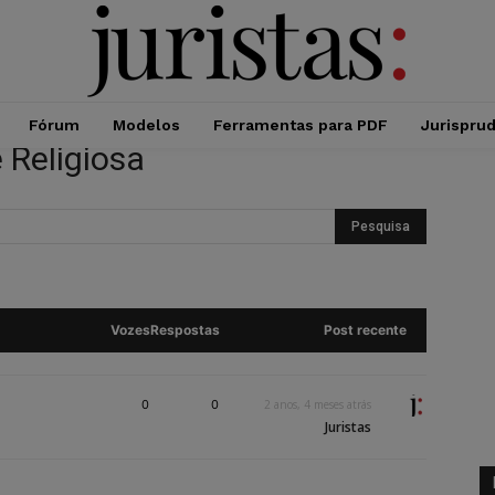
Fórum
Modelos
Ferramentas para PDF
Jurispru
 Religiosa
Vozes
Respostas
Post recente
0
0
2 anos, 4 meses atrás
Juristas