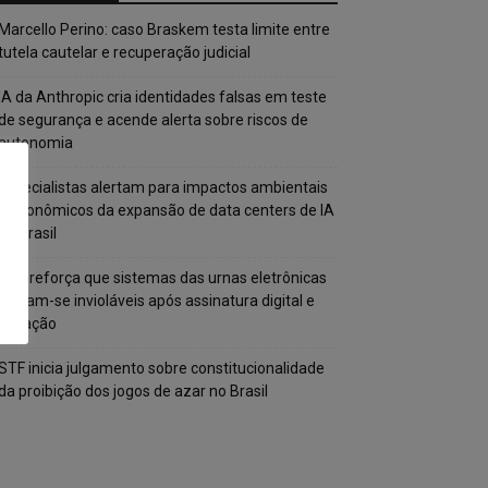
Marcello Perino: caso Braskem testa limite entre
tutela cautelar e recuperação judicial
IA da Anthropic cria identidades falsas em teste
de segurança e acende alerta sobre riscos de
autonomia
Especialistas alertam para impactos ambientais
e econômicos da expansão de data centers de IA
no Brasil
TSE reforça que sistemas das urnas eletrônicas
tornam-se invioláveis após assinatura digital e
lacração
STF inicia julgamento sobre constitucionalidade
da proibição dos jogos de azar no Brasil