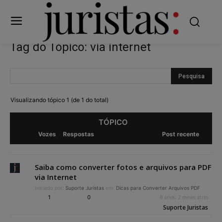
Tag do Tópico: via internet
Visualizando tópico 1 (de 1 do total)
TÓPICO
Vozes
Respostas
Post recente
Saiba como converter fotos e arquivos para PDF
via Internet
Iniciado por:
Suporte Juristas
em:
Dicas para Converter Arquivos PDF
1
0
8 anos, 2 meses atrás
Suporte Juristas