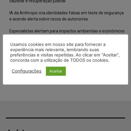
cautelar e recuperação judicial
IA da Anthropic cria identidades falsas em teste de segurança
e acende alerta sobre riscos de autonomia
Especialistas alertam para impactos ambientais e econômicos
da expansão de data centers de IA no Brasil
Usamos cookies em nosso site para fornecer a
TSE reforça que sistemas das urnas eletrônicas tornam-se
experiência mais relevante, lembrando suas
preferências e visitas repetidas. Ao clicar em “Aceitar”,
invioláveis após assinatura digital e lacração
concorda com a utilização de TODOS os cookies.
STF inicia julgamento sobre constitucionalidade da proibição
Configurações
Aceitar
dos jogos de azar no Brasil