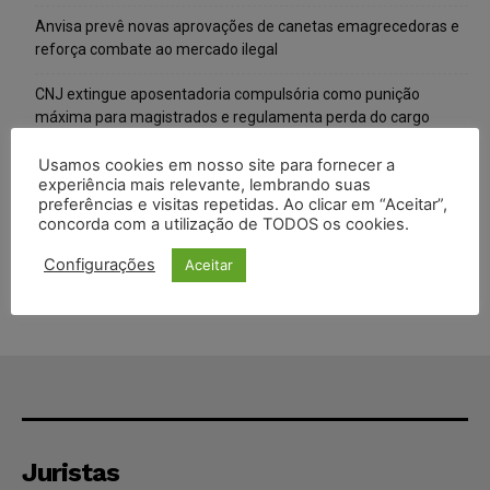
Anvisa prevê novas aprovações de canetas emagrecedoras e
reforça combate ao mercado ilegal
CNJ extingue aposentadoria compulsória como punição
máxima para magistrados e regulamenta perda do cargo
Justiça de SP rejeita ação da família de Alexandre de Moraes
Usamos cookies em nosso site para fornecer a
experiência mais relevante, lembrando suas
contra senador Alessandro Vieira
preferências e visitas repetidas. Ao clicar em “Aceitar”,
concorda com a utilização de TODOS os cookies.
Conselho Nacional de Justiça determina afastamento da juíza
Gabriela Hardt por dois anos
Configurações
Aceitar
Juristas