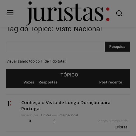
Tag do Tópico: Visto Nacional
Visualizando tópico 1 (de 1 do total)
TÓPICO
Vozes
Respostas
Post recente
Conheça o Visto de Longa Duração para
Portugal
Iniciado por:
Juristas
em:
Internacional
0
0
2 anos, 3 meses atrás
Juristas