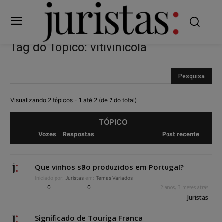
Tag do Tópico: vitivinícola
Visualizando 2 tópicos - 1 até 2 (de 2 do total)
TÓPICO
Vozes
Respostas
Post recente
Que vinhos são produzidos em Portugal?
Iniciado por:
Juristas
em:
Temas Variados
0
0
2 anos, 3 meses atrás
Juristas
Significado de Touriga Franca