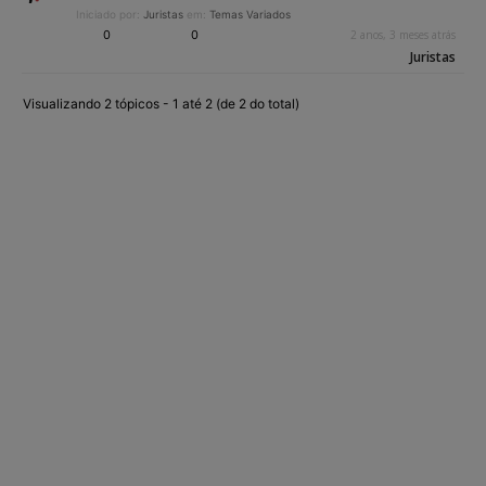
Iniciado por:
Juristas
em:
Temas Variados
0
0
2 anos, 3 meses atrás
Juristas
Visualizando 2 tópicos - 1 até 2 (de 2 do total)