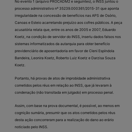
No evento 1 (arquivo PROCADM2 e seguintes), o INSS juntou o
processo administrativo nº 35239.000361/2015-31 que aponta
irregularidade na concessão de benefícios nas APS de Osório,
Canoas e Esteio acarretando prejuízo aos cofres públicos. A peça
acusatória relata que, entre os anos de 2005 e 2007, Eduardo
Koetz, na condição de servidor do INSS, inseriu dados falsos nos
sistemas informatizados da autarquia para obter benefício
previdenciário de aposentadoria em favor de Cleni Espíndola
Bandeira, Leonira Koetz, Roberto Luiz Koetz e Darzisa Souza
Koetz.
Portanto, há provas de atos de improbidade administrativa
cometidos pelos réus em relação ao INSS, que já levaram à
condenação (não transitada em julgado) em processo penal.
Assim, com base na prova documental, é possível, ao menos em
cognição sumária, presumir que os atos cometidos pelos réus
desta ação concorreram para a realização do dano ao erário
noticiado pelo INSS.