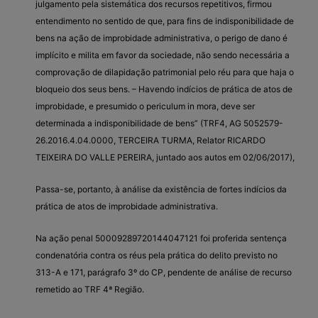
julgamento pela sistemática dos recursos repetitivos, firmou
entendimento no sentido de que, para fins de indisponibilidade de
bens na ação de improbidade administrativa, o perigo de dano é
implícito e milita em favor da sociedade, não sendo necessária a
comprovação de dilapidação patrimonial pelo réu para que haja o
bloqueio dos seus bens. – Havendo indícios de prática de atos de
improbidade, e presumido o periculum in mora, deve ser
determinada a indisponibilidade de bens” (TRF4, AG 5052579-
26.2016.4.04.0000, TERCEIRA TURMA, Relator RICARDO
TEIXEIRA DO VALLE PEREIRA, juntado aos autos em 02/06/2017),
Passa-se, portanto, à análise da existência de fortes indícios da
prática de atos de improbidade administrativa.
Na ação penal 50009289720144047121 foi proferida sentença
condenatória contra os réus pela prática do delito previsto no
313-A e 171, parágrafo 3º do CP, pendente de análise de recurso
remetido ao TRF 4ª Região.