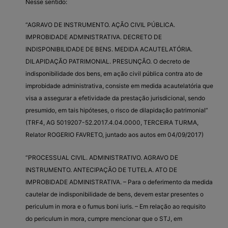
Nesse sentido:
“AGRAVO DE INSTRUMENTO. AÇÃO CIVIL PÚBLICA.
IMPROBIDADE ADMINISTRATIVA. DECRETO DE
INDISPONIBILIDADE DE BENS. MEDIDA ACAUTELATÓRIA.
DILAPIDAÇÃO PATRIMONIAL. PRESUNÇÃO. O decreto de
indisponibilidade dos bens, em ação civil pública contra ato de
improbidade administrativa, consiste em medida acautelatória que
visa a assegurar a efetividade da prestação jurisdicional, sendo
presumido, em tais hipóteses, o risco de dilapidação patrimonial”
(TRF4, AG 5019207-52.2017.4.04.0000, TERCEIRA TURMA,
Relator ROGERIO FAVRETO, juntado aos autos em 04/09/2017)
“PROCESSUAL CIVIL. ADMINISTRATIVO. AGRAVO DE
INSTRUMENTO. ANTECIPAÇÃO DE TUTELA. ATO DE
IMPROBIDADE ADMINISTRATIVA. – Para o deferimento da medida
cautelar de indisponibilidade de bens, devem estar presentes o
periculum in mora e o fumus boni iuris. – Em relação ao requisito
do periculum in mora, cumpre mencionar que o STJ, em