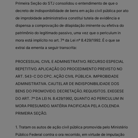
Primeira Seção do STJ consolidou o entendimento de que o
decreto de indisponibilidade de bens em ação civil pública por ato
de improbidade administrativa constitui tutela de evidência e
dispensa a comprovação de dilapidação iminente ou efetiva do
patrimônio do legitimado passivo, uma vez que o periculum in
mora está implícito no art. 7º da Lei nº 8.429/1992. É o que se
extrai da ementa a seguir transcrita:
PROCESSUAL CIVIL E ADMINISTRATIVO. RECURSO ESPECIAL
REPETITIVO. APLICAÇÃO DO PROCEDIMENTO PREVISTO NO
ART. 543-C DO CPC. AÇÃO CIVIL PÚBLICA. IMPROBIDADE
ADMINISTRATIVA. CAUTELAR DE INDISPONIBILIDADE DOS
BENS DO PROMOVIDO. DECRETAÇÃO. REQUISITOS. EXEGESE
DO ART. 7º DA LEI N. 8.429/1992, QUANTO AO PERICULUM IN
MORA PRESUMIDO. MATÉRIA PACIFICADA PELA COLENDA
PRIMEIRA SEÇÃO.
1. Tratam os autos de ação civil pública promovida pelo Ministério
Público Federal contra o ora recorrido, em virtude de imputação