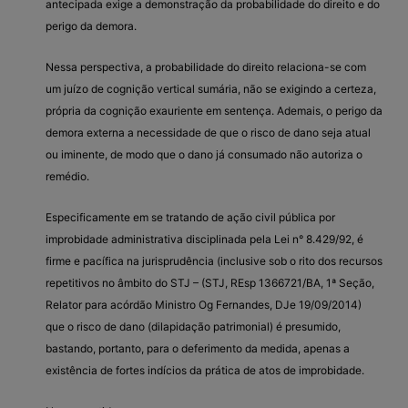
antecipada exige a demonstração da probabilidade do direito e do
perigo da demora.
Nessa perspectiva, a probabilidade do direito relaciona-se com
um juízo de cognição vertical sumária, não se exigindo a certeza,
própria da cognição exauriente em sentença. Ademais, o perigo da
demora externa a necessidade de que o risco de dano seja atual
ou iminente, de modo que o dano já consumado não autoriza o
remédio.
Especificamente em se tratando de ação civil pública por
improbidade administrativa disciplinada pela Lei n° 8.429/92, é
firme e pacífica na jurisprudência (inclusive sob o rito dos recursos
repetitivos no âmbito do STJ – (STJ, REsp 1366721/BA, 1ª Seção,
Relator para acórdão Ministro Og Fernandes, DJe 19/09/2014)
que o risco de dano (dilapidação patrimonial) é presumido,
bastando, portanto, para o deferimento da medida, apenas a
existência de fortes indícios da prática de atos de improbidade.