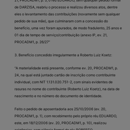
21, PROCADM1, p. 5, o réu EDUARDO, sem qualquer pedido formal
de DARZISA, reabriu o processo e realizou diversos atos, dentre
eles o levantamento das contribuições (novamente sem qualquer
pedido de sua mãe), que culminaram com a concessão do
benefício, uma vez foram apurados, de modo fradulento, 25 anos e
01 dia de tempo de serviço/contribuição (anexo IP, ev. 21,
PROCADM1, p. 26/27”
3. Benefício concedido irregularmente a Roberto Luiz Koetz:
“A materialidade está presente, conforme ev. 20, PROCADM1, p.
24, na qual está juntado cartão de inscrição como contribuinte
individual, com NIT 1.131.020.751-2, com sinais evidentes de
rasuras no nome do contribuinte (Roberto Luiz Koetz), na data de
nascimento e no número do documento de identidade.
Feito o pedido de aposentadoria aos 25/10/2006 (ev. 20,
PROCADM1, p. 1), com recebimento pelo próprio réu EDUARDO,
este, em 18/12/2006 (ev. 20, PROCADM1, p. 10), realizou
exigências, sem ciência formal do réu ROBERTO.