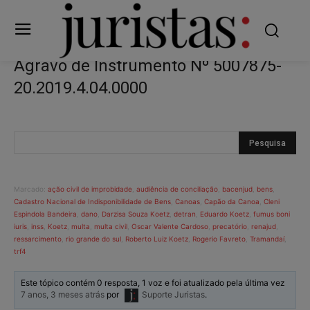
Agravo de Instrumento Nº 5007875-
20.2019.4.04.0000
Marcado:
ação civil de improbidade
,
audiência de conciliação
,
bacenjud
,
bens
,
Cadastro Nacional de Indisponibilidade de Bens
,
Canoas
,
Capão da Canoa
,
Cleni
Espindola Bandeira
,
dano
,
Darzisa Souza Koetz
,
detran
,
Eduardo Koetz
,
fumus boni
iuris
,
inss
,
Koetz
,
multa
,
multa civil
,
Oscar Valente Cardoso
,
precatório
,
renajud
,
ressarcimento
,
rio grande do sul
,
Roberto Luiz Koetz
,
Rogerio Favreto
,
Tramandaí
,
trf4
Este tópico contém 0 resposta, 1 voz e foi atualizado pela última vez
7 anos, 3 meses atrás
por
Suporte Juristas
.