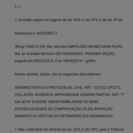
[…]
7. Acórdão sujeito ao regime do art. 543-C do CPC e do art. 8º da
Resolução n. 8/2008/STJ.
(REsp 1366721 BA, Rel. Ministro NAPOLEÃO NUNES MAIA FILHO,
Rel. p/ Acórdão Ministro OG FERNANDES, PRIMEIRA SEÇÃO,
julgado em 26/02/2014, DJe 19/09/2014 – grifei)
Nesse sentido, ainda, cito os seguintes precedentes:
ADMINISTRATIVO E PROCESSUAL CIVIL. ART. 535 DO CPC/73.
VIOLAÇÃO. AUSÊNCIA. IMPROBIDADE ADMINISTRATIVA. ART. 7º
DA LEI Nº 8.429/92. INDISPONIBILIDADE DE BENS.
DESNECESSIDADE DE COMPROVAÇÃO DE DILAPIDAÇÃO
IMINENTE OU EFETIVA DO PATRIMÔNIO DO DEMANDADO.
1. Não cabe falar em afronta ao art. 535, II, do CPC, pois o Tribunal