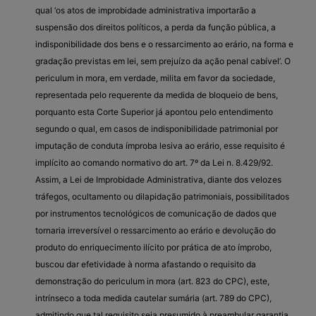
qual ‘os atos de improbidade administrativa importarão a
suspensão dos direitos políticos, a perda da função pública, a
indisponibilidade dos bens e o ressarcimento ao erário, na forma e
gradação previstas em lei, sem prejuízo da ação penal cabível’. O
periculum in mora, em verdade, milita em favor da sociedade,
representada pelo requerente da medida de bloqueio de bens,
porquanto esta Corte Superior já apontou pelo entendimento
segundo o qual, em casos de indisponibilidade patrimonial por
imputação de conduta ímproba lesiva ao erário, esse requisito é
implícito ao comando normativo do art. 7º da Lei n. 8.429/92.
Assim, a Lei de Improbidade Administrativa, diante dos velozes
tráfegos, ocultamento ou dilapidação patrimoniais, possibilitados
por instrumentos tecnológicos de comunicação de dados que
tornaria irreversível o ressarcimento ao erário e devolução do
produto do enriquecimento ilícito por prática de ato ímprobo,
buscou dar efetividade à norma afastando o requisito da
demonstração do periculum in mora (art. 823 do CPC), este,
intrínseco a toda medida cautelar sumária (art. 789 do CPC),
admitindo que tal requisito seja presumido à preambular garantia