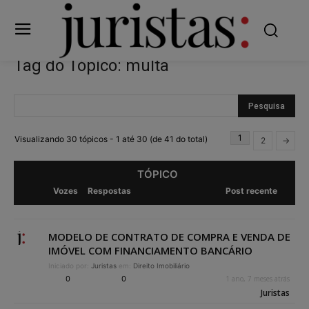
Tag do Tópico: multa
1
Visualizando 30 tópicos - 1 até 30 (de 41 do total)
2
→
TÓPICO
Vozes
Respostas
Post recente
MODELO DE CONTRATO DE COMPRA E VENDA DE
IMÓVEL COM FINANCIAMENTO BANCÁRIO
Iniciado por:
Juristas
em:
Direito Imobiliário
0
0
1 ano, 7 meses atrás
Juristas