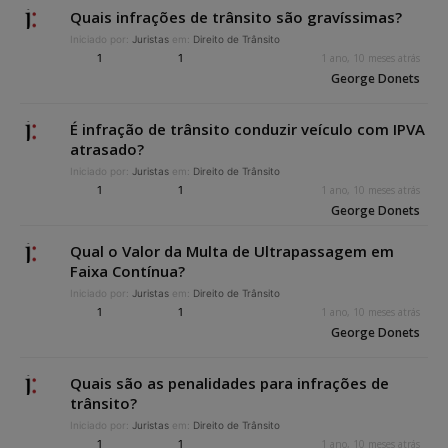
Quais infrações de trânsito são gravíssimas?
Iniciado por:
Juristas
em:
Direito de Trânsito
1
1
1 ano, 10 meses atrás
George Donets
É infração de trânsito conduzir veículo com IPVA
atrasado?
Iniciado por:
Juristas
em:
Direito de Trânsito
1
1
1 ano, 10 meses atrás
George Donets
Qual o Valor da Multa de Ultrapassagem em
Faixa Contínua?
Iniciado por:
Juristas
em:
Direito de Trânsito
1
1
1 ano, 10 meses atrás
George Donets
Quais são as penalidades para infrações de
trânsito?
Iniciado por:
Juristas
em:
Direito de Trânsito
1
1
1 ano, 10 meses atrás