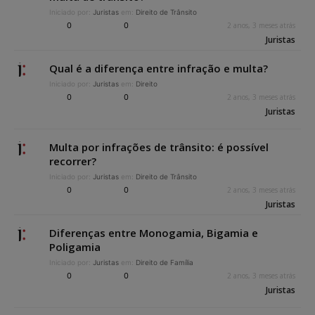
Iniciado por:
Juristas
em:
Direito de Trânsito
0
0
2 anos, 3 meses atrás
Juristas
Qual é a diferença entre infração e multa?
Iniciado por:
Juristas
em:
Direito
0
0
2 anos, 3 meses atrás
Juristas
Multa por infrações de trânsito: é possível
recorrer?
Iniciado por:
Juristas
em:
Direito de Trânsito
0
0
2 anos, 3 meses atrás
Juristas
Diferenças entre Monogamia, Bigamia e
Poligamia
Iniciado por:
Juristas
em:
Direito de Família
0
0
2 anos, 3 meses atrás
Juristas