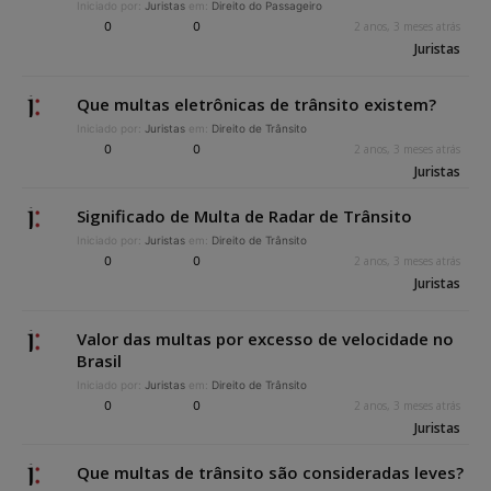
Iniciado por:
Juristas
em:
Direito do Passageiro
0
0
2 anos, 3 meses atrás
Juristas
Que multas eletrônicas de trânsito existem?
Iniciado por:
Juristas
em:
Direito de Trânsito
0
0
2 anos, 3 meses atrás
Juristas
Significado de Multa de Radar de Trânsito
Iniciado por:
Juristas
em:
Direito de Trânsito
0
0
2 anos, 3 meses atrás
Juristas
Valor das multas por excesso de velocidade no
Brasil
Iniciado por:
Juristas
em:
Direito de Trânsito
0
0
2 anos, 3 meses atrás
Juristas
Que multas de trânsito são consideradas leves?