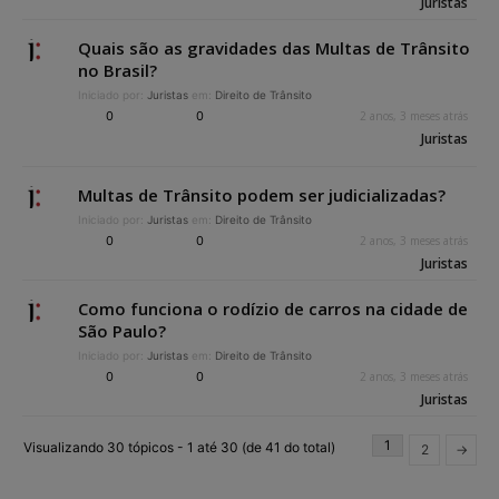
Juristas
Quais são as gravidades das Multas de Trânsito
no Brasil?
Iniciado por:
Juristas
em:
Direito de Trânsito
0
0
2 anos, 3 meses atrás
Juristas
Multas de Trânsito podem ser judicializadas?
Iniciado por:
Juristas
em:
Direito de Trânsito
0
0
2 anos, 3 meses atrás
Juristas
Como funciona o rodízio de carros na cidade de
São Paulo?
Iniciado por:
Juristas
em:
Direito de Trânsito
0
0
2 anos, 3 meses atrás
Juristas
1
Visualizando 30 tópicos - 1 até 30 (de 41 do total)
2
→