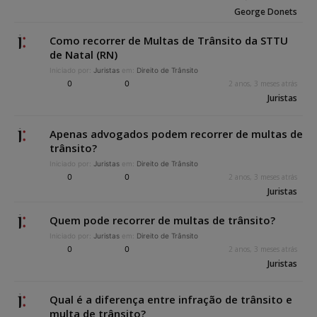
George Donets
Como recorrer de Multas de Trânsito da STTU
de Natal (RN)
Iniciado por:
Juristas
em:
Direito de Trânsito
0
0
2 anos, 3 meses atrás
Juristas
Apenas advogados podem recorrer de multas de
trânsito?
Iniciado por:
Juristas
em:
Direito de Trânsito
0
0
2 anos, 3 meses atrás
Juristas
Quem pode recorrer de multas de trânsito?
Iniciado por:
Juristas
em:
Direito de Trânsito
0
0
2 anos, 3 meses atrás
Juristas
Qual é a diferença entre infração de trânsito e
multa de trânsito?