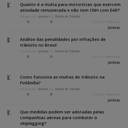
Quanto é a multa para motoristas que exercem
atividade remunerada e não tem CNH com EAR?
Iniciado por:
Juristas
em:
Direito de Trânsito
0
0
2 anos, 3 meses atrás
Juristas
Análise das penalidades por infrações de
trânsito no Brasil
Iniciado por:
Juristas
em:
Direito de Trânsito
0
0
2 anos, 3 meses atrás
Juristas
Como funciona as multas de trânsito na
Finlândia?
Iniciado por:
Juristas
em:
Direito de Trânsito
0
0
2 anos, 3 meses atrás
Juristas
Que medidas podem ser adotadas pelas
companhias aéreas para combater o
skiplagging?