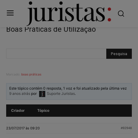
Boas Práticas de Utilização
Marcado:
boas práticas
Este tópico contém 0 resposta, 1 voz e foi atualizado pela última vez
9 anos atrás
por
Suporte Juristas
.
Criador
Tópico
23/07/2017 às 09:20
#92948