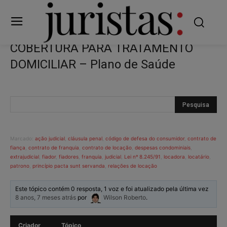
COBERTURA PARA TRATAMENTO
DOMICILIAR – Plano de Saúde
Marcado:
ação judicial
,
cláusula penal
,
código de defesa do consumidor
,
contrato de
fiança
,
contrato de franquia
,
contrato de locação
,
despesas condominiais
,
extrajudicial
,
fiador
,
fiadores
,
franquia
,
judicial
,
Lei nº 8.245/91
,
locadora
,
locatário
,
patrono
,
princípio pacta sunt servanda
,
relações de locação
Este tópico contém 0 resposta, 1 voz e foi atualizado pela última vez
8 anos, 7 meses atrás
por
Wilson Roberto
.
Criador
Tópico