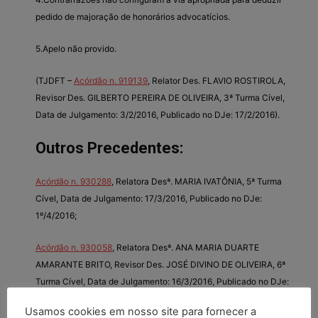
pedido de majoração de honorários advocatícios.
5.Apelo não provido.
(TJDFT –
Acórdão n. 919139
, Relator Des. FLAVIO ROSTIROLA,
Revisor Des. GILBERTO PEREIRA DE OLIVEIRA, 3ª Turma Cível,
Data de Julgamento: 3/2/2016, Publicado no DJe: 17/2/2016).
Outros Precedentes:
Acórdão n. 930288
, Relatora Desª. MARIA IVATÔNIA, 5ª Turma
Cível, Data de Julgamento: 17/3/2016, Publicado no DJe:
1º/4/2016;
Acórdão n. 930058
, Relatora Desª. ANA MARIA DUARTE
AMARANTE BRITO, Revisor Des. JOSÉ DIVINO DE OLIVEIRA, 6ª
Turma Cível, Data de Julgamento: 16/3/2016, Publicado no DJe:
29/3/2016;
Usamos cookies em nosso site para fornecer a