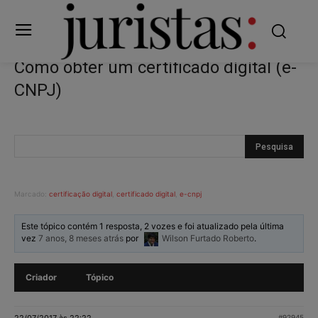
Como obter um certificado digital (e-
CNPJ)
Marcado:
certificação digital
,
certificado digital
,
e-cnpj
Este tópico contém 1 resposta, 2 vozes e foi atualizado pela última
vez
7 anos, 8 meses atrás
por
Wilson Furtado Roberto
.
Criador
Tópico
22/07/2017 às 22:22
#92945