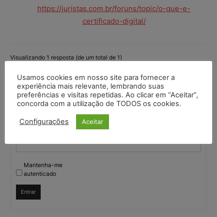
https://juristas.com.br/foruns/topic/o-que-e-
certificado-digital/
Visualizando 1 resposta (de um total de 1)
Usamos cookies em nosso site para fornecer a
Você deve fazer login para responder a este tópico.
experiência mais relevante, lembrando suas
preferências e visitas repetidas. Ao clicar em “Aceitar”,
concorda com a utilização de TODOS os cookies.
Nome de usuário:
Configurações
Aceitar
Senha:
Mantenha-me
autenticado
Entrar