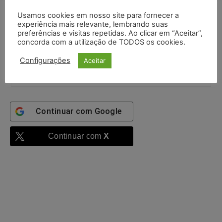
Senha:
Usamos cookies em nosso site para fornecer a
experiência mais relevante, lembrando suas
preferências e visitas repetidas. Ao clicar em “Aceitar”,
Mantenha-me
concorda com a utilização de TODOS os cookies.
autenticado
Configurações
Aceitar
Entrar
Continuar com
Google
Continuar com
X