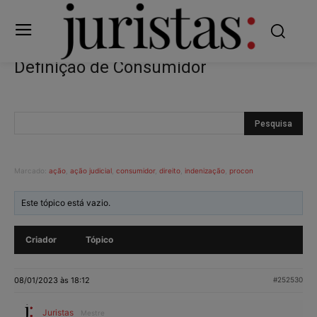
Definição de Consumidor
Marcado:
ação
,
ação judicial
,
consumidor
,
direito
,
indenização
,
procon
Este tópico está vazio.
Criador
Tópico
08/01/2023 às 18:12
#252530
Juristas
Mestre