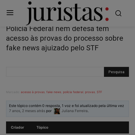
Polícia Federal nem defesa têm
acesso às provas do processo sobre
fake news ajuizado pelo STF
Marcado:
acesso à provas
,
fake news
,
polícia federal
,
provas
,
STF
Este tópico contém 0 resposta, 1 voz e foi atualizado pela última vez
7 anos, 2 meses atrás
por
Juliana Ferreira
.
Criador
Tópico