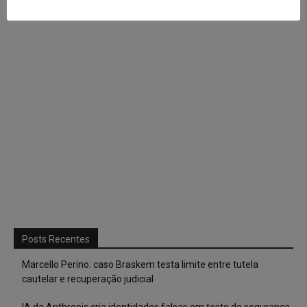
Posts Recentes
Marcello Perino: caso Braskem testa limite entre tutela
cautelar e recuperação judicial
IA da Anthropic cria identidades falsas em teste de segurança