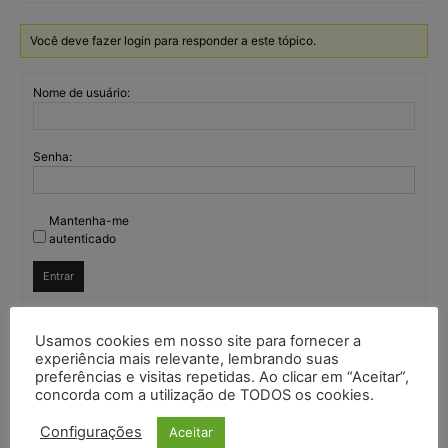
Você deve fazer login para responder a este tópico.
Nome de usuário:
Senha:
Mantenha-me
autenticado
Entrar
Usamos cookies em nosso site para fornecer a
experiência mais relevante, lembrando suas
Continuar com
Google
preferências e visitas repetidas. Ao clicar em “Aceitar”,
concorda com a utilização de TODOS os cookies.
Continuar com
X
Configurações
Aceitar