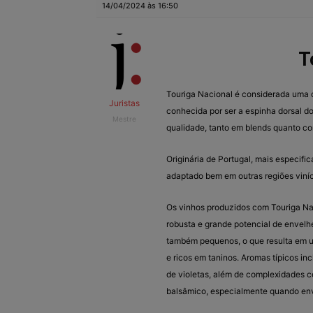
14/04/2024 às 16:50
T
Touriga Nacional é considerada uma d
Juristas
conhecida por ser a espinha dorsal do
Mestre
qualidade, tanto em blends quanto co
Originária de Portugal, mais especif
adaptado bem em outras regiões viní
Os vinhos produzidos com Touriga Nac
robusta e grande potencial de envel
também pequenos, o que resulta em u
e ricos em taninos. Aromas típicos in
de violetas, além de complexidades c
balsâmico, especialmente quando env