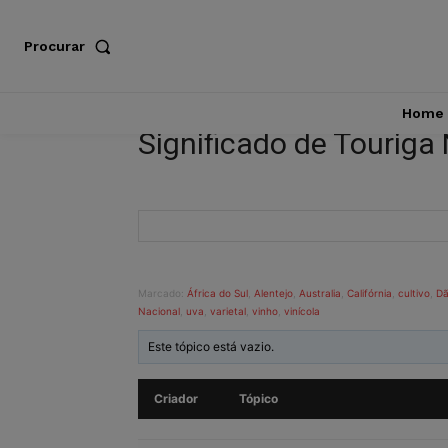
Procurar
Home
Significado de Touriga
Marcado:
África do Sul
,
Alentejo
,
Australia
,
Califórnia
,
cultivo
,
D
Nacional
,
uva
,
varietal
,
vinho
,
vinícola
Este tópico está vazio.
Criador
Tópico