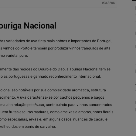
#343296
ouriga Nacional
as variedades de uva tinta mais nobres e importantes de Portugal,
s vinhos do Porto e também por produzir vinhos tranquilos de alta
mo varietal puro.
icamente das regiões do Douro e do Dão, a Touriga Nacional tem se
colas portuguesas e ganhado reconhecimento internacional.
ional são notáveis por sua complexidade aromática, estrutura
hecimento. A uva caracteriza-se por cachos pequenos e bagos
ma alta relação pele/suco, contribuindo para vinhos concentrados
cluem frutas escuras maduras, como ameixas e amoras, notas florais
omo especiarias, ervas e, em alguns casos, nuances de cacau e
elhecidos em barris de carvalho.