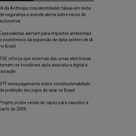
IA da Anthropic cria identidades falsas em teste
de segurança e acende alerta sobre riscos de
autonomia
Especialistas alertam para impactos ambientais
e econômicos da expansão de data centers de IA
no Brasil
TSE reforça que sistemas das urnas eletrônicas
tornam-se invioláveis após assinatura digital e
lacração
STF inicia julgamento sobre constitucionalidade
da proibição dos jogos de azar no Brasil
Projeto proíbe venda de vapes para nascidos a
partir de 2009