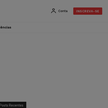
Conta
INSCREVA-SE
dências
Posts Recentes