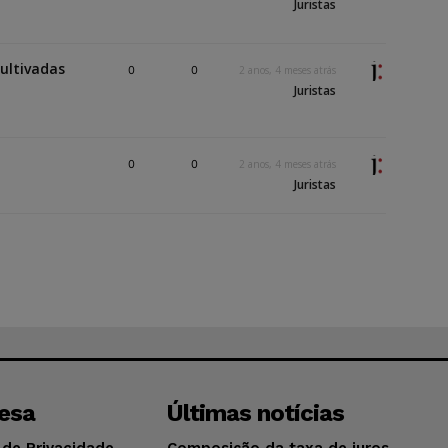
Juristas
ultivadas
0
0
2 anos, 4 meses atrás
Juristas
0
0
2 anos, 4 meses atrás
Juristas
esa
Últimas notícias