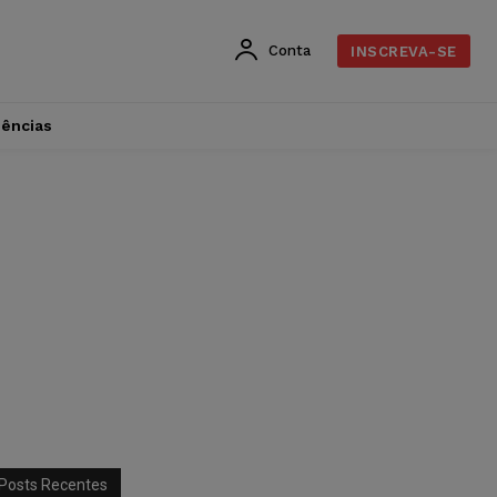
Conta
INSCREVA-SE
dências
Posts Recentes