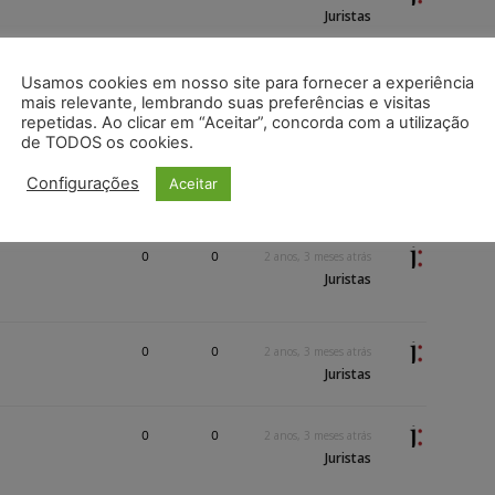
Juristas
0
0
2 anos, 3 meses atrás
Usamos cookies em nosso site para fornecer a experiência
Juristas
mais relevante, lembrando suas preferências e visitas
repetidas. Ao clicar em “Aceitar”, concorda com a utilização
de TODOS os cookies.
0
0
2 anos, 3 meses atrás
Configurações
Aceitar
Juristas
0
0
2 anos, 3 meses atrás
Juristas
0
0
2 anos, 3 meses atrás
Juristas
0
0
2 anos, 3 meses atrás
Juristas