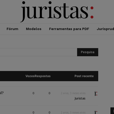
Fórum
Modelos
Ferramentas para PDF
Jurispru
Vozes
Respostas
Post recente
l?
0
0
2 anos, 3 meses atrás
Juristas
0
0
2 anos, 3 meses atrás