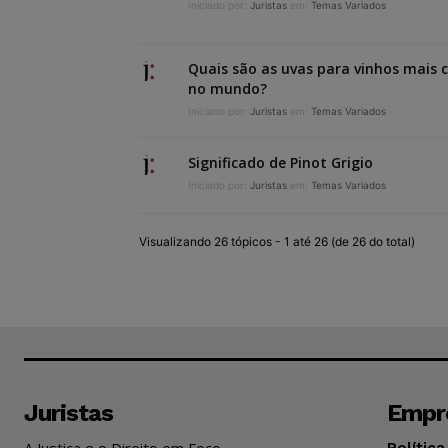
Iniciado por:
Juristas
em:
Temas Variados
Quais são as uvas para vinhos mais c
no mundo?
Iniciado por:
Juristas
em:
Temas Variados
Significado de Pinot Grigio
Iniciado por:
Juristas
em:
Temas Variados
Visualizando 26 tópicos - 1 até 26 (de 26 do total)
Juristas
Empr