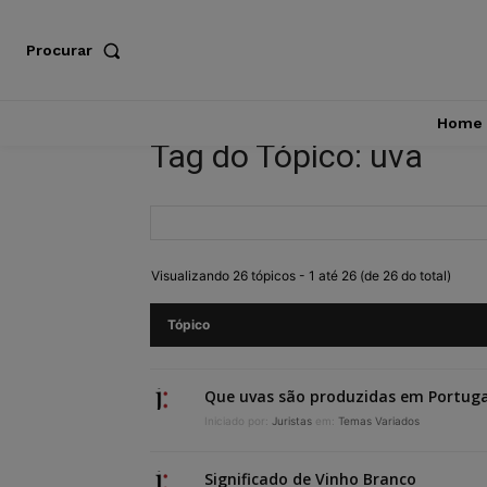
Procurar
Home
Tag do Tópico: uva
Visualizando 26 tópicos - 1 até 26 (de 26 do total)
Tópico
Que uvas são produzidas em Portuga
Iniciado por:
Juristas
em:
Temas Variados
Significado de Vinho Branco