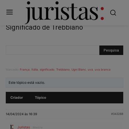
Significado de Trebbiano
Marcado:
França
,
Itália
,
significado
,
Trebbiano
,
Ugni Blanc
,
uva
,
uva branca
Este tópico está vazio.
Criador
Tópico
14/04/2024 às 16:39
#343288
Juristas
Mestre