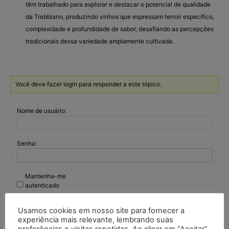
têm trabalhado para explorar e destacar o potencial de qualidade
da Trebbiano, produzindo vinhos que expressam terroir específico,
complexidade e profundidade de sabor, desafiando as percepções
tradicionais dessa variedade amplamente cultivada.
Você deve fazer login para responder a este tópico.
Nome de usuário:
Senha:
Mantenha-me
autenticado
Entrar
Usamos cookies em nosso site para fornecer a
experiência mais relevante, lembrando suas
preferências e visitas repetidas. Ao clicar em “Aceitar”,