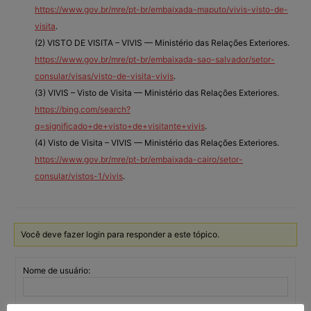
https://www.gov.br/mre/pt-br/embaixada-maputo/vivis-visto-de-
visita
.
(2) VISTO DE VISITA – VIVIS — Ministério das Relações Exteriores.
https://www.gov.br/mre/pt-br/embaixada-sao-salvador/setor-
consular/visas/visto-de-visita-vivis
.
(3) VIVIS – Visto de Visita — Ministério das Relações Exteriores.
https://bing.com/search?
q=significado+de+visto+de+visitante+vivis
.
(4) Visto de Visita – VIVIS — Ministério das Relações Exteriores.
https://www.gov.br/mre/pt-br/embaixada-cairo/setor-
consular/vistos-1/vivis
.
Você deve fazer login para responder a este tópico.
Nome de usuário: