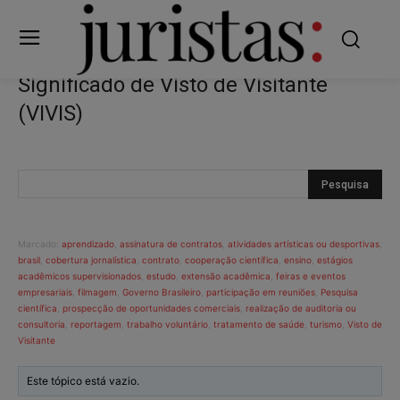
Significado de Visto de Visitante
(VIVIS)
Marcado:
aprendizado
,
assinatura de contratos
,
atividades artísticas ou desportivas
,
brasil
,
cobertura jornalística
,
contrato
,
cooperação científica
,
ensino
,
estágios
acadêmicos supervisionados
,
estudo
,
extensão acadêmica
,
feiras e eventos
empresariais
,
filmagem
,
Governo Brasileiro
,
participação em reuniões
,
Pesquisa
científica
,
prospecção de oportunidades comerciais
,
realização de auditoria ou
consultoria
,
reportagem
,
trabalho voluntário
,
tratamento de saúde
,
turismo
,
Visto de
Visitante
Este tópico está vazio.