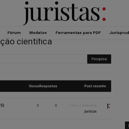
Fórum
Modelos
Ferramentas para PDF
Jurispru
ção científica
Vozes
Respostas
Post recente
IS)
0
0
2 anos, 3 meses atrás
Juristas