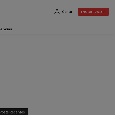
Conta
INSCREVA-SE
dências
Posts Recentes