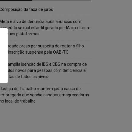
Composição da taxa de juros
Meta é alvo de denúncia após anúncios com
conteúdo sexual infantil gerado por IA circularem
em suas plataformas
Advogado preso por suspeita de matar o filho
tem inscrição suspensa pela OAB-TO
STF amplia isenção de IBS e CBS na compra de
veículos novos para pessoas com deficiência e
autistas de todos os níveis
Justiça do Trabalho mantém justa causa de
empregado que vendia canetas emagrecedoras
no local de trabalho