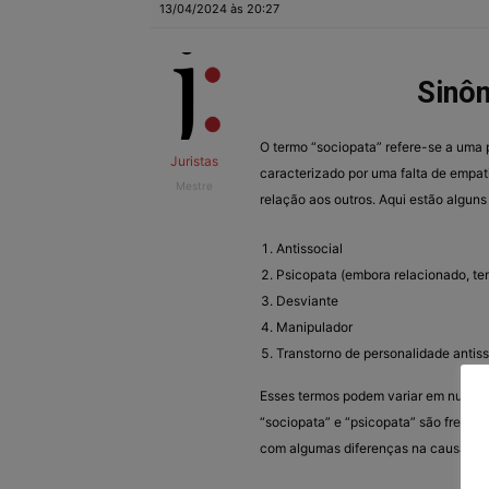
13/04/2024 às 20:27
Sinô
O termo “sociopata” refere-se a uma p
Juristas
caracterizado por uma falta de empa
Mestre
relação aos outros. Aqui estão alguns
Antissocial
Psicopata (embora relacionado, te
Desviante
Manipulador
Transtorno de personalidade antiss
Esses termos podem variar em nuance 
“sociopata” e “psicopata” são freque
com algumas diferenças na causa ou