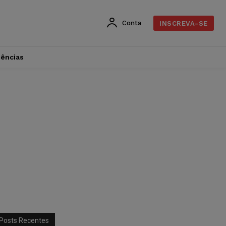
Conta
INSCREVA-SE
dências
Posts Recentes