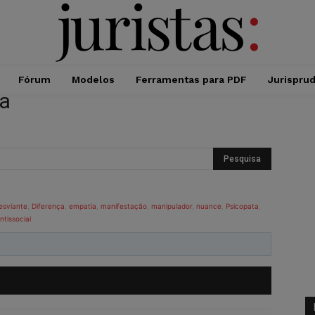
Fórum
Modelos
Ferramentas para PDF
Jurispru
ta
esviante
,
Diferença
,
empatia
,
manifestação
,
manipulador
,
nuance
,
Psicopata
,
ntissocial