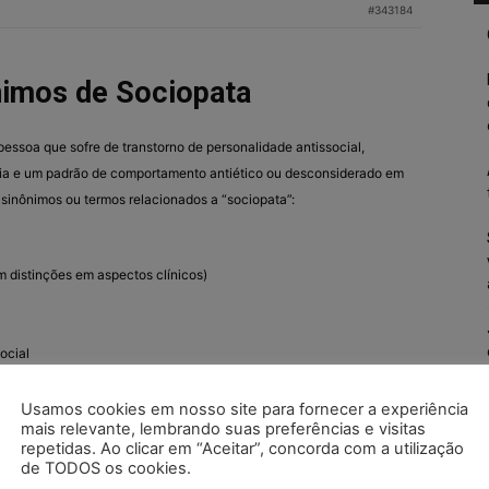
#343184
nimos de Sociopata
essoa que sofre de transtorno de personalidade antissocial,
tia e um padrão de comportamento antiético ou desconsiderado em
 sinônimos ou termos relacionados a “sociopata”:
m distinções em aspectos clínicos)
ocial
e significado, e é importante observar que, em contextos clínicos,
Usamos cookies em nosso site para fornecer a experiência
ntemente utilizados para descrever aspectos semelhantes, mas
mais relevante, lembrando suas preferências e visitas
repetidas. Ao clicar em “Aceitar”, concorda com a utilização
 manifestação do comportamento.
de TODOS os cookies.