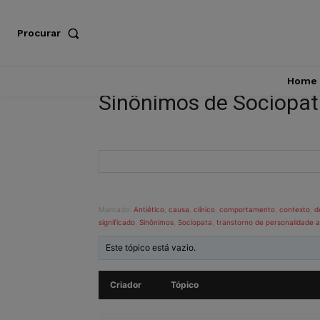
Procurar
Home
Sinônimos de Sociopa
Marcado:
Antiético
,
causa
,
clínico
,
comportamento
,
contexto
,
d
significado
,
Sinônimos
,
Sociopata
,
transtorno de personalidade a
Este tópico está vazio.
Criador
Tópico