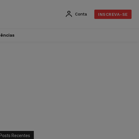
Conta
INSCREVA-SE
dências
Posts Recentes