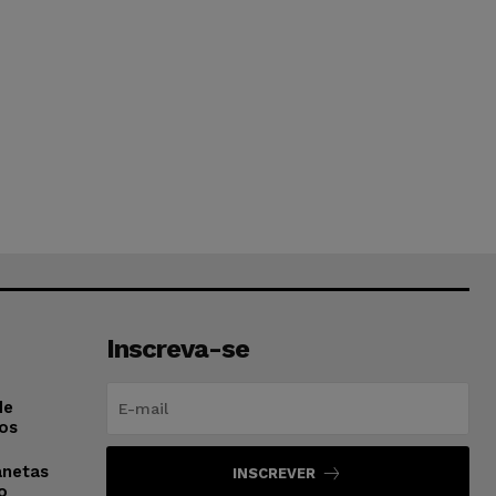
Inscreva-se
de
os
anetas
INSCREVER
o