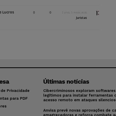
e Lucros
0
0
2 anos, 5 meses atrás
Juristas
esa
Últimas notícias
 de Privacidade
Cibercriminosos exploram softwares
legítimos para instalar ferramentas 
ntas para PDF
acesso remoto em ataques silencios
res
Anvisa prevê novas aprovações de c
o
emagrecedoras e reforça combate a