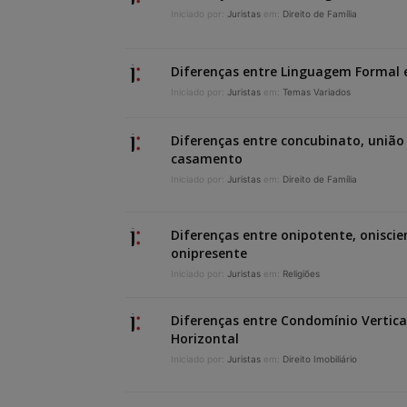
Iniciado por:
Juristas
em:
Direito de Família
Diferenças entre Linguagem Formal 
Iniciado por:
Juristas
em:
Temas Variados
Diferenças entre concubinato, união 
casamento
Iniciado por:
Juristas
em:
Direito de Família
Diferenças entre onipotente, oniscie
onipresente
Iniciado por:
Juristas
em:
Religiões
Diferenças entre Condomínio Vertica
Horizontal
Iniciado por:
Juristas
em:
Direito Imobiliário