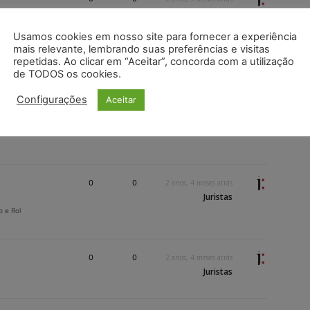
Juristas
Usamos cookies em nosso site para fornecer a experiência
mais relevante, lembrando suas preferências e visitas
0
0
2 anos, 4 meses atrás
repetidas. Ao clicar em “Aceitar”, concorda com a utilização
Juristas
de TODOS os cookies.
Configurações
Aceitar
 e
0
0
2 anos, 4 meses atrás
Juristas
0
0
2 anos, 4 meses atrás
Juristas
o e Rol
0
0
2 anos, 4 meses atrás
Juristas