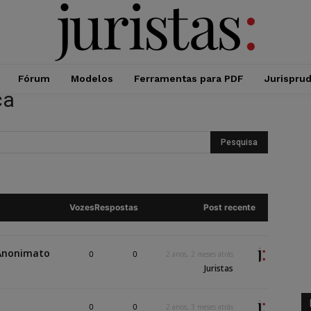
Fórum
Modelos
Ferramentas para PDF
Jurispru
ça
Vozes
Respostas
Post recente
 Anonimato
0
0
2 anos, 2 meses atrás
Juristas
0
0
2 anos, 3 meses atrás