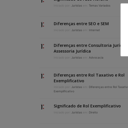
Iniciado por:
Juristas
em:
Temas Variados
Diferenças entre SEO e SEM
Iniciado por:
Juristas
em:
Internet
Diferenças entre Consultoria Jurídica
Assessoria Jurídica
Iniciado por:
Juristas
em:
Advocacia
Diferenças entre Rol Taxativo e Rol
Exemplificativo
Iniciado por:
Juristas
em:
Diferenças entre Rol Taxativ
Exemplificativo
Significado de Rol Exemplificativo
Iniciado por:
Juristas
em:
Direito