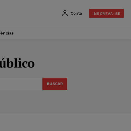
Conta
INSCREVA-SE
dências
úblico
BUSCAR