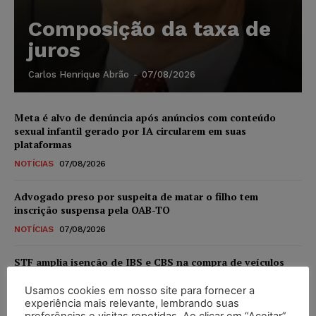
Composição da taxa de
juros
Carlos Henrique Abrão
-
07/08/2026
Meta é alvo de denúncia após anúncios com conteúdo
sexual infantil gerado por IA circularem em suas
plataformas
NOTÍCIAS
07/08/2026
Advogado preso por suspeita de matar o filho tem
inscrição suspensa pela OAB-TO
NOTÍCIAS
07/08/2026
STF amplia isenção de IBS e CBS na compra de veículos
novos para pessoas com deficiência e autistas de todos os
níveis
Usamos cookies em nosso site para fornecer a
experiência mais relevante, lembrando suas
DIREITO TRIBUTÁRIO
07/08/2026