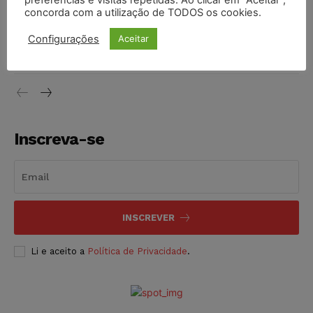
preferências e visitas repetidas. Ao clicar em “Aceitar”,
concorda com a utilização de TODOS os cookies.
Justiça do Trabalho mantém justa causa de empregado que
vendia canetas emagrecedoras no local de trabalho
Configurações
Aceitar
NOTÍCIAS
07/08/2026
Inscreva-se
INSCREVER
Li e aceito a
Política de Privacidade
.