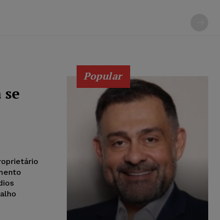
Popular
 se
oprietário
imento
dios
balho