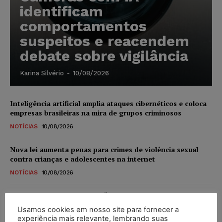
identificam
comportamentos
suspeitos e reacendem
debate sobre vigilância
Karina Silvério
-
10/08/2026
Inteligência artificial amplia ataques cibernéticos e coloca
empresas brasileiras na mira de grupos criminosos
NOTÍCIAS
10/08/2026
Nova lei aumenta penas para crimes de violência sexual
contra crianças e adolescentes na internet
NOTÍCIAS
10/08/2026
Alemanha planeja reformar “minijobs” e ampliar
contribuição previdenciária
Usamos cookies em nosso site para fornecer a
experiência mais relevante, lembrando suas
NOTÍCIAS
10/08/2026