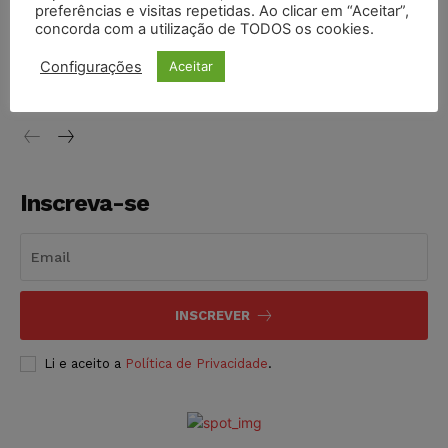
preferências e visitas repetidas. Ao clicar em “Aceitar”,
concorda com a utilização de TODOS os cookies.
Ex-marido de Maria da Penha é preso novamente por
descumprir medida protetiva
Configurações
Aceitar
NOTÍCIAS
10/08/2026
Inscreva-se
INSCREVER
Li e aceito a
Política de Privacidade
.