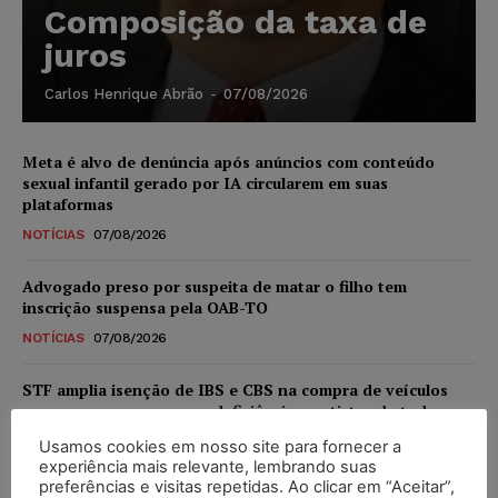
Composição da taxa de
juros
Carlos Henrique Abrão
-
07/08/2026
Meta é alvo de denúncia após anúncios com conteúdo
sexual infantil gerado por IA circularem em suas
plataformas
NOTÍCIAS
07/08/2026
Advogado preso por suspeita de matar o filho tem
inscrição suspensa pela OAB-TO
NOTÍCIAS
07/08/2026
STF amplia isenção de IBS e CBS na compra de veículos
novos para pessoas com deficiência e autistas de todos os
níveis
Usamos cookies em nosso site para fornecer a
DIREITO TRIBUTÁRIO
07/08/2026
experiência mais relevante, lembrando suas
preferências e visitas repetidas. Ao clicar em “Aceitar”,