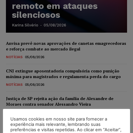
remoto em ataques
silenciosos
Karina Silvério
-
05/08/2026
Anvisa prevê novas aprovações de canetas emagrecedoras
e reforça combate ao mercado ilegal
NOTÍCIAS
05/08/2026
CNJ extingue aposentadoria compulsória como punição
máxima para magistrados e regulamenta perda do cargo
NOTÍCIAS
05/08/2026
Justiça de SP rejeita ação da família de Alexandre de
Moraes contra senador Alessandro Vieira
NOTÍCIAS
05/08/2026
Usamos cookies em nosso site para fornecer a
experiência mais relevante, lembrando suas
Conselho Nacional de Justiça determina afastamento da
preferências e visitas repetidas. Ao clicar em “Aceitar”,
juíza Gabriela Hardt por dois anos