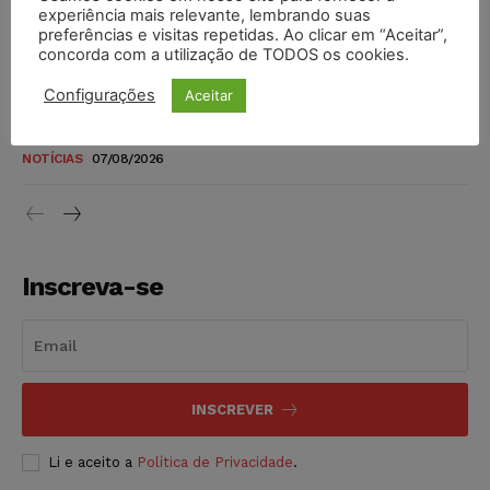
novos para pessoas com deficiência e autistas de todos os
experiência mais relevante, lembrando suas
níveis
preferências e visitas repetidas. Ao clicar em “Aceitar”,
concorda com a utilização de TODOS os cookies.
DIREITO TRIBUTÁRIO
07/08/2026
Configurações
Aceitar
Justiça do Trabalho mantém justa causa de empregado que
vendia canetas emagrecedoras no local de trabalho
NOTÍCIAS
07/08/2026
Inscreva-se
INSCREVER
Li e aceito a
Política de Privacidade
.