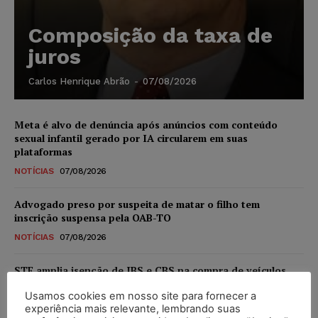
Composição da taxa de
juros
Carlos Henrique Abrão
-
07/08/2026
Meta é alvo de denúncia após anúncios com conteúdo
sexual infantil gerado por IA circularem em suas
plataformas
NOTÍCIAS
07/08/2026
Advogado preso por suspeita de matar o filho tem
inscrição suspensa pela OAB-TO
NOTÍCIAS
07/08/2026
STF amplia isenção de IBS e CBS na compra de veículos
novos para pessoas com deficiência e autistas de todos os
Usamos cookies em nosso site para fornecer a
níveis
experiência mais relevante, lembrando suas
DIREITO TRIBUTÁRIO
07/08/2026