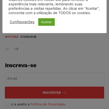
novos para pessoas com deficiência e autistas de todos os
experiência mais relevante, lembrando suas
níveis
preferências e visitas repetidas. Ao clicar em “Aceitar”,
concorda com a utilização de TODOS os cookies.
DIREITO TRIBUTÁRIO
07/08/2026
Configurações
Aceitar
Justiça do Trabalho mantém justa causa de empregado que
vendia canetas emagrecedoras no local de trabalho
NOTÍCIAS
07/08/2026
Inscreva-se
INSCREVER
Li e aceito a
Política de Privacidade
.