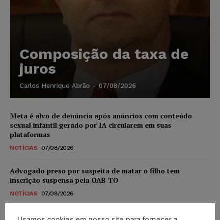
Composição da taxa de
juros
Carlos Henrique Abrão
-
07/08/2026
Meta é alvo de denúncia após anúncios com conteúdo
sexual infantil gerado por IA circularem em suas
plataformas
NOTÍCIAS
07/08/2026
Advogado preso por suspeita de matar o filho tem
inscrição suspensa pela OAB-TO
NOTÍCIAS
07/08/2026
STF amplia isenção de IBS e CBS na compra de veículos
Usamos cookies em nosso site para fornecer a