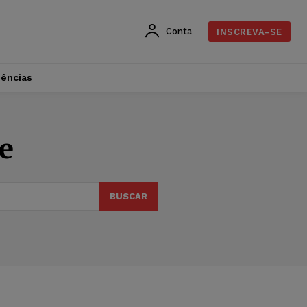
Conta
INSCREVA-SE
dências
e
BUSCAR