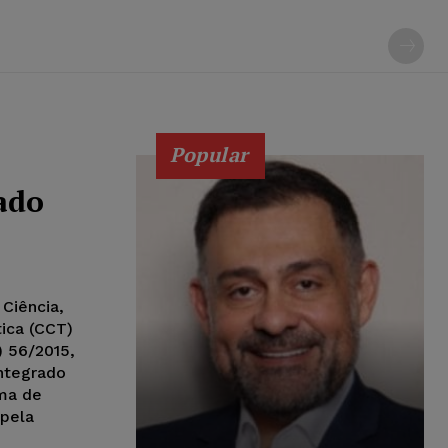
Popular
ado
 Ciência,
ica (CCT)
) 56/2015,
integrado
rma de
 pela