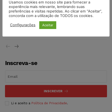
Usamos cookies em nosso site para fornecer a
vendia canetas emagrecedoras no local de trabalho
experiência mais relevante, lembrando suas
NOTÍCIAS
07/08/2026
preferências e visitas repetidas. Ao clicar em “Aceitar”,
concorda com a utilização de TODOS os cookies.
Justiça de SP decreta prisão de suspeito investigado na
Configurações
Aceitar
morte de advogado
NOTÍCIAS
07/08/2026
Inscreva-se
INSCREVER
Li e aceito a
Política de Privacidade
.