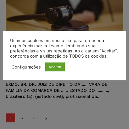
Usamos cookies em nosso site para fornecer a
experiência mais relevante, lembrando suas
preferências e visitas repetidas. Ao clicar em “Aceitar”,
Petição – Família – Interposição
concorda com a utilização de TODOS os cookies.
de medida cautelar inominada
Configurações
Aceitar
Pedro Correia Guedes
-
11/12/2018
MODELOS DE PETIÇÃO
EXMO. SR. DR. JUIZ DE DIREITO DA ..... VARA DE
FAMÍLIA DA COMARCA DE ....., ESTADO DO ..........,
brasileiro (a), (estado civil), profissional da...
1
2
3