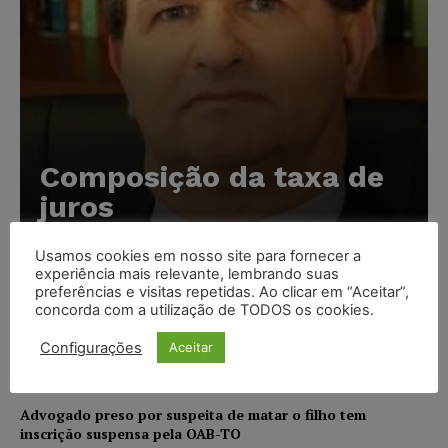
Composição da taxa de
juros
Carlos Henrique Abrão
-
07/08/2026
Usamos cookies em nosso site para fornecer a
experiência mais relevante, lembrando suas
preferências e visitas repetidas. Ao clicar em “Aceitar”,
Meta é alvo de denúncia após anúncios com conteúdo
concorda com a utilização de TODOS os cookies.
sexual infantil gerado por IA circularem em suas
plataformas
Configurações
Aceitar
NOTÍCIAS
07/08/2026
Advogado preso por suspeita de matar o filho tem
inscrição suspensa pela OAB-TO