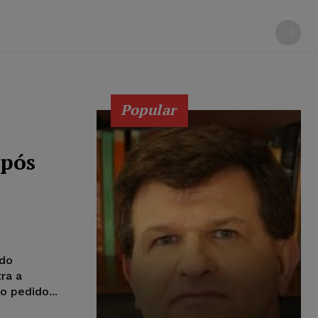
Popular
após
 do
ra a
 pedido...