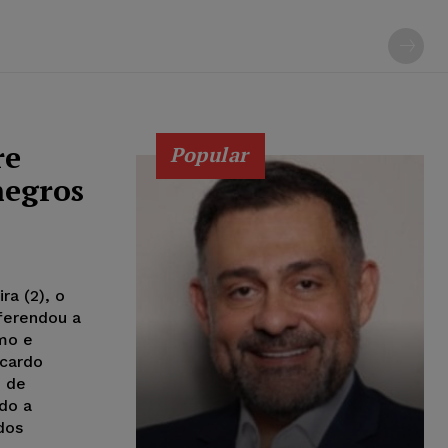
re
Popular
negros
ra (2), o
ferendou a
smo e
icardo
 de
do a
dos