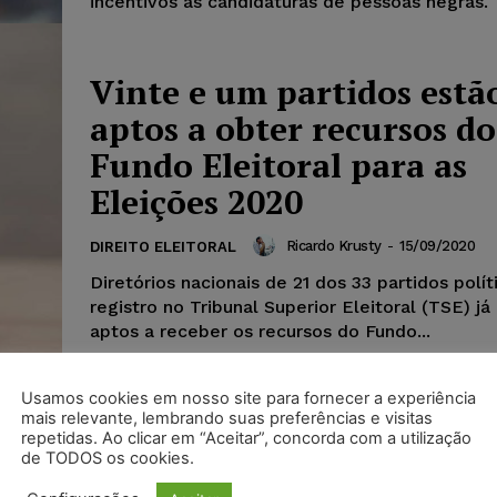
incentivos às candidaturas de pessoas negras.
Vinte e um partidos estã
aptos a obter recursos do
Fundo Eleitoral para as
Eleições 2020
Ricardo Krusty
-
15/09/2020
DIREITO ELEITORAL
Diretórios nacionais de 21 dos 33 partidos polí
registro no Tribunal Superior Eleitoral (TSE) já
aptos a receber os recursos do Fundo...
Usamos cookies em nosso site para fornecer a experiência
mais relevante, lembrando suas preferências e visitas
repetidas. Ao clicar em “Aceitar”, concorda com a utilização
de TODOS os cookies.