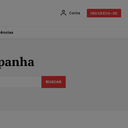
Conta
INSCREVA-SE
dências
mpanha
BUSCAR