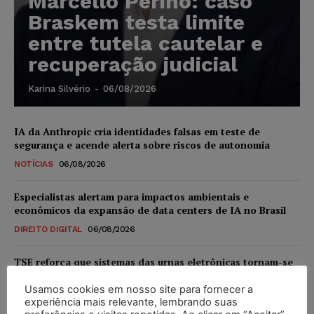
Marcello Perino: caso
Braskem testa limite
entre tutela cautelar e
recuperação judicial
Karina Silvério
-
06/08/2026
IA da Anthropic cria identidades falsas em teste de
segurança e acende alerta sobre riscos de autonomia
NOTÍCIAS
06/08/2026
Especialistas alertam para impactos ambientais e
econômicos da expansão de data centers de IA no Brasil
DIREITO DIGITAL
06/08/2026
TSE reforça que sistemas das urnas eletrônicas tornam-se
invioláveis após assinatura digital e lacração
Usamos cookies em nosso site para fornecer a
NOTÍCIAS
06/08/2026
experiência mais relevante, lembrando suas