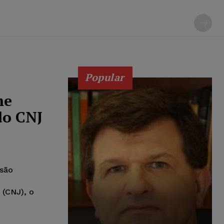
Popular
me
do CNJ
ssão
 (CNJ), o