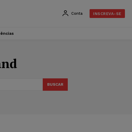
Conta
INSCREVA-SE
dências
and
BUSCAR