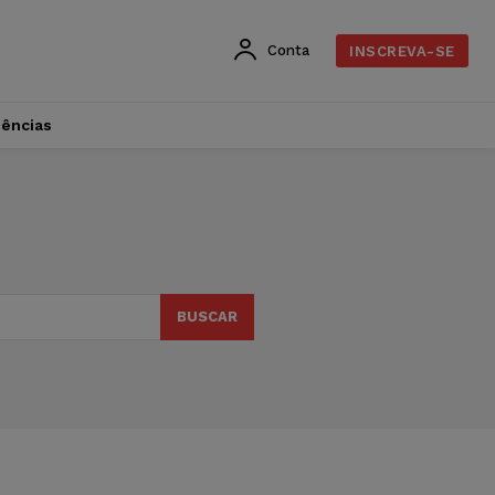
Conta
INSCREVA-SE
dências
BUSCAR