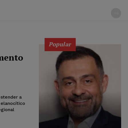
Popular
mento
estender a
elanocítico
egional