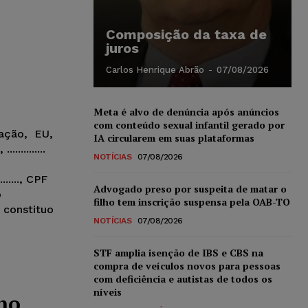
Composição da taxa de
juros
Carlos Henrique Abrão
-
07/08/2026
Meta é alvo de denúncia após anúncios
com conteúdo sexual infantil gerado por
ação, EU,
IA circularem em suas plataformas
............
NOTÍCIAS
07/08/2026
........, CPF
Advogado preso por suspeita de matar o
o
filho tem inscrição suspensa pela OAB-TO
meio e constituo
NOTÍCIAS
07/08/2026
STF amplia isenção de IBS e CBS na
compra de veículos novos para pessoas
com deficiência e autistas de todos os
níveis
no