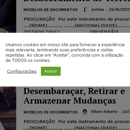
Juristas
-
25/08/2022
MODELOS DE DOCUMENTOS
PROCURAÇÃO Por este instrumento de procur
.....(NOME)............, .........(NACIONALIDADE)..........., ..
(ESTADO CIVIL)..............., ........(PROFISSÃO).......,
Portador(a) da Identidade ......................................
.......XXX.XXXX.XXX-XX....., residente no endereç
Usamos cookies em nosso site para fornecer a experiência
mais relevante, lembrando suas preferências e visitas
......................................................................., no
repetidas. Ao clicar em “Aceitar”, concorda com a utilização
meu/minha PROCURADOR(A) ...
de TODOS os cookies.
Configurações
Aceitar
Modelo – Procuração –
Desembaraçar, Retirar e
Armazenar Mudanças
Wilson Roberto
-
24/
MODELOS DE DOCUMENTOS
PROCURAÇÃO Por este instrumento de procur
.....(NOME)............, .........(NACIONALIDADE)..........., ..