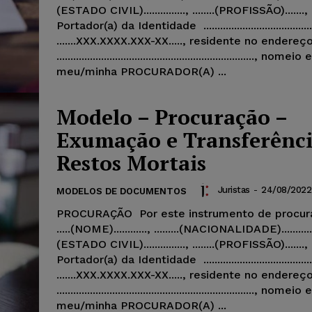
(ESTADO CIVIL)..............., ........(PROFISSÃO).......,
Portador(a) da Identidade ......................................
.......XXX.XXXX.XXX-XX....., residente no endereç
......................................................................., no
meu/minha PROCURADOR(A) ...
Modelo – Procuração –
Exumação e Transferênci
Restos Mortais
Juristas
-
24/08/2022
MODELOS DE DOCUMENTOS
PROCURAÇÃO Por este instrumento de procur
.....(NOME)............, .........(NACIONALIDADE)..........., ..
(ESTADO CIVIL)..............., ........(PROFISSÃO).......,
Portador(a) da Identidade ......................................
.......XXX.XXXX.XXX-XX....., residente no endereç
......................................................................., no
meu/minha PROCURADOR(A) ...