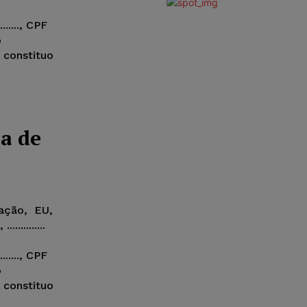
........, CPF
o
meio e constituo
a de
ação, EU,
............
........, CPF
o
meio e constituo