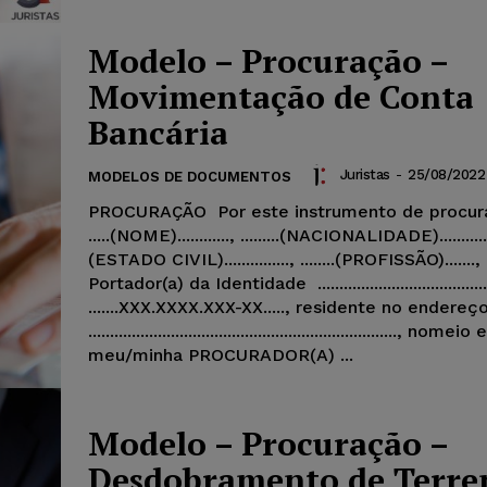
Modelo – Procuração –
Movimentação de Conta
Bancária
Juristas
-
25/08/2022
MODELOS DE DOCUMENTOS
PROCURAÇÃO Por este instrumento de procur
.....(NOME)............, .........(NACIONALIDADE)..........., ..
(ESTADO CIVIL)..............., ........(PROFISSÃO).......,
Portador(a) da Identidade ......................................
.......XXX.XXXX.XXX-XX....., residente no endereç
......................................................................., no
meu/minha PROCURADOR(A) ...
Modelo – Procuração –
Desdobramento de Terre