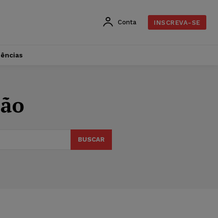
Conta
INSCREVA-SE
dências
ção
BUSCAR