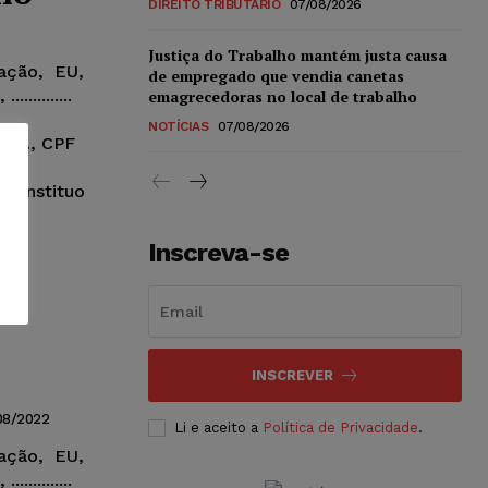
DIREITO TRIBUTÁRIO
07/08/2026
Justiça do Trabalho mantém justa causa
ação, EU,
de empregado que vendia canetas
............
emagrecedoras no local de trabalho
NOTÍCIAS
07/08/2026
........, CPF
o
meio e constituo
Inscreva-se
INSCREVER
08/2022
Li e aceito a
Política de Privacidade
.
ação, EU,
............