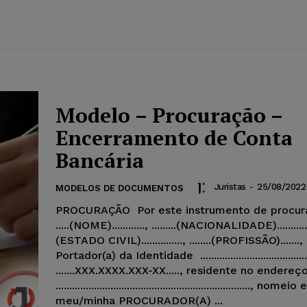
Modelo – Procuração –
Encerramento de Conta
Bancária
Juristas
-
25/08/2022
MODELOS DE DOCUMENTOS
PROCURAÇÃO Por este instrumento de procur
.....(NOME)............, .........(NACIONALIDADE)..........., ..
(ESTADO CIVIL)..............., ........(PROFISSÃO).......,
Portador(a) da Identidade ......................................
.......XXX.XXXX.XXX-XX....., residente no endereç
......................................................................., no
meu/minha PROCURADOR(A) ...