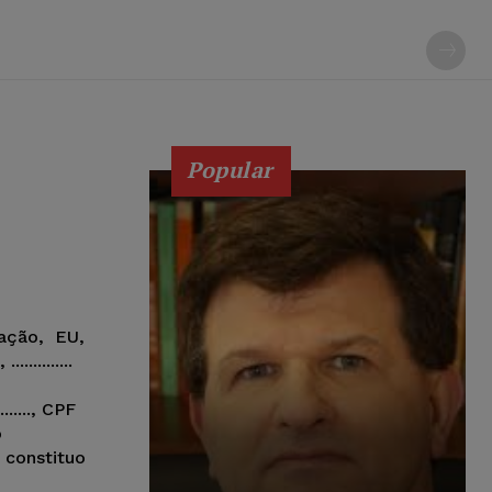
Popular
ação, EU,
............
........, CPF
o
meio e constituo