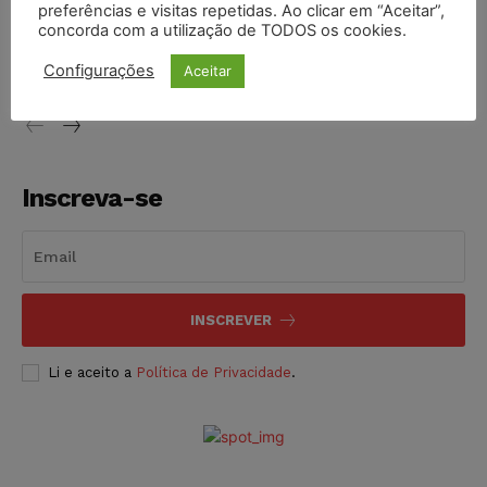
preferências e visitas repetidas. Ao clicar em “Aceitar”,
Projeto proíbe venda de vapes para nascidos a partir de
concorda com a utilização de TODOS os cookies.
2009
Configurações
Aceitar
NOTÍCIAS
06/08/2026
Inscreva-se
INSCREVER
Li e aceito a
Política de Privacidade
.