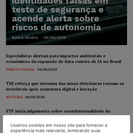
identidades falsas em
teste de segurança e
acende alerta sobre
riscos de autonomia
Karina Silvério
-
06/08/2026
Especialistas alertam para impactos ambientais e
econômicos da expansão de data centers de IA no Brasil
DIREITO DIGITAL
06/08/2026
TSE reforça que sistemas das urnas eletrônicas tornam-se
invioláveis após assinatura digital e lacração
NOTÍCIAS
06/08/2026
STF inicia julgamento sobre constitucionalidade da
proibição dos jogos de azar no Brasil
Usamos cookies em nosso site para fornecer a
NOTÍCIAS
06/08/2026
experiência mais relevante, lembrando suas